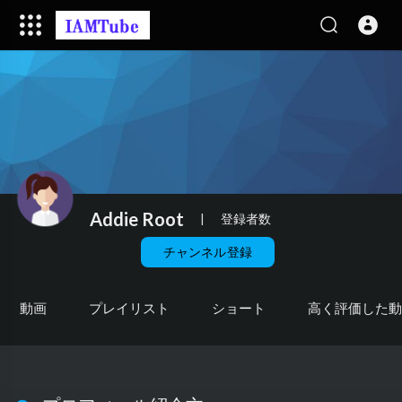
Addie Root
|
登録者数
チャンネル登録
動画
プレイリスト
ショート
高く評価した動