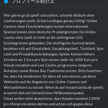
プロフィール紹介文
Wer gerne groß spielt und sichere, schnelle Abläufe ohne
Limitierungen sucht, ist bei LeoVegas genau richtig! Online
Casinos ohne Einschränkungen nutzen internationale
Spielversionen ohne deutsche Produktgrenzen. Ein Online
Casino ohne Limit ist nicht an die wichtigsten GGL
Systemgrenzen gebunden. Die wichtigsten Suchvarianten
beziehen sich auf Einsatzlimit, Einzahlungslimit, Tischlimit, Spin
Limit und Produktbeschränkungen. Spieler können höhere
Einsätze als 1 Euro pro Spin setzen, mehr als 1000 Euro pro
Monat einzahlen und Live Casino, progressive Jackpots,
Autoplay sowie Bonus Buy Funktionen nutzen. Bitte beachten
Sie, dass Sie mindestens 18 Jahre alt sein müssen, um diese
Webseite und die Angebote von Online-Casinos und
Wettanbietern zu nutzen. Wenn du auf instantcasino.de spielst,
erwartet dich ein fantastisches Willkommenspaket.
Diese wollen nicht akzeptieren, dass Kunden maximal 1.000€
pro Monat einzahlen dürfen und setzen sich gegen diese