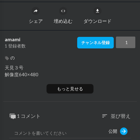
シェア
埋め込む
ダウンロード
amami
1
チャンネル登録
1 登録者数
の
⁣天見３号
解像度640×480
もっと見せる
1 コメント
並び替え
sort
公開