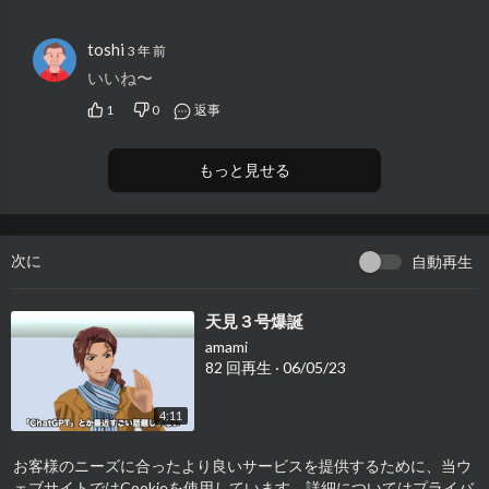
toshi
3 年 前
いいね〜
1
0
返事
もっと見せる
次に
自動再生
⁣天見３号爆誕
amami
82 回再生
·
06/05/23
4:11
お客様のニーズに合ったより良いサービスを提供するために、当ウ
⁣Kamagra Oral Jelly – Use, Side
ェブサイトではCookieを使用しています。詳細についてはプライバ