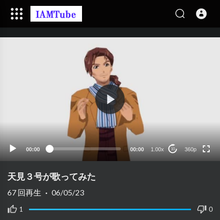
360p
240p
auto
00:00
00:00
1.00x
360p
10
天見３号が歌ってみた
67
回再生
·
06/05/23
1
0